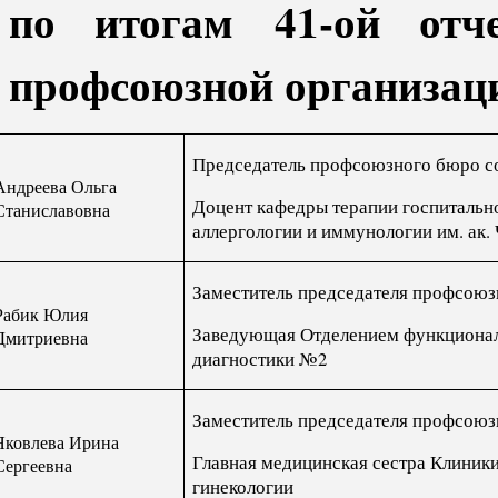
по итогам 41-ой отче
профсоюзной организаци
Председатель профсоюзного бюро с
Андреева Ольга
Доцент кафедры терапии госпитальн
Станиславовна
аллергологии и иммунологии им. ак.
Заместитель председателя профсою
Рабик Юлия
Заведующая Отделением функциона
Дмитриевна
диагностики №2
Заместитель председателя профсою
Яковлева Ирина
Главная медицинская сестра Клиник
Сергеевна
гинекологии