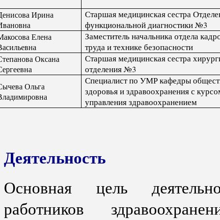
Старшая медицинская сестра Отделе
Денисова Ирина
Ивановна
функциональной диагностики №3
Заместитель начальника отдела кадр
Макосова Елена
Васильевна
труда и технике безопасности
Старшая медицинская сестра хирург
Степанова Оксана
Сергеевна
отделения №3
Специалист по УМР кафедры общест
Сычева Ольга
здоровья и здравоохранения с курсо
Владимировна
управления здравоохранением
Деятельность
Основная цель деятельн
работников здравоохран