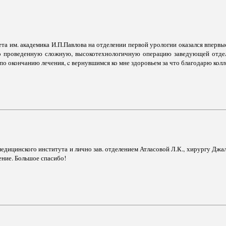
та им. академика И.П.Павлова на отделении первой урологии оказался впервые
но проведенную сложную, высокотехнологичную операцию заведующей отде
о окончанию лечения, c вернувшимся ко мне здоровьем за что благодарю колл
дицинского института и лично зав. отделением Атласовой Л.К., хирургу Джал
ние. Большое спасибо!