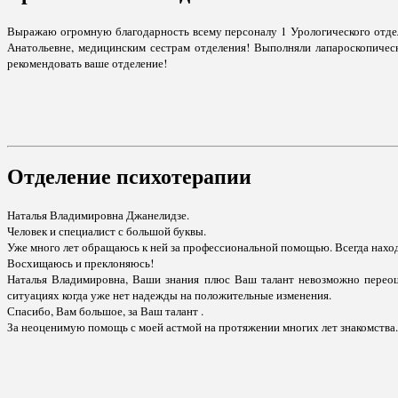
Выражаю огромную благодарность всему персоналу 1 Урологического отд
Анатольевне, медицинским сестрам отделения! Выполняли лапароскопичес
рекомендовать ваше отделение!
Отделение психотерапии
Наталья Владимировна Джанелидзе.
Человек и специалист с большой буквы.
Уже много лет обращаюсь к ней за профессиональной помощью. Всегда наход
Восхищаюсь и преклоняюсь!
Наталья Владимировна, Ваши знания плюс Ваш талант невозможно переоц
ситуациях когда уже нет надежды на положительные изменения.
Спасибо, Вам большое, за Ваш талант .
За неоценимую помощь с моей астмой на протяжении многих лет знакомства.