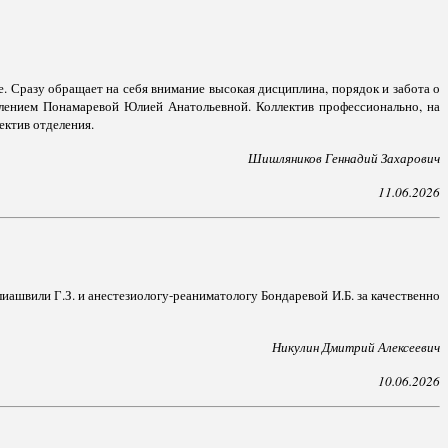
. Сразу обращает на себя внимание высокая дисциплина, порядок и забота о
лением Понамаревой Юлией Анатольевной. Коллектив профессионально, на
ектив отделения.
Шишляников Геннадий Захарович
11.06.2026
иашвили Г.З. и анестезиологу-реаниматологу Бондаревой И.Б. за качественно
Никулин Дмитрий Алексеевич
10.06.2026