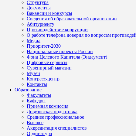
Структура
Документы
Вакансии и конкурсы
Сведения об образовательной организации
Абитуриенту
Противодействие коррупции
О работе телефона доверия по вопросам противоде
Медиа
Приоритет-2030
Национальные проекты России
Фонд Целевого Капитала (Эндаумент)
Цифровые сервисы
Сувенирный магазин
Музей
Конгресс-центр
Контакты
Образование
Факультеты
Кафедры
Приемная комиссия
Довузовская подготовка
Среднее профессиональное
Высшее
Аккредитация специалистов
Ординатура