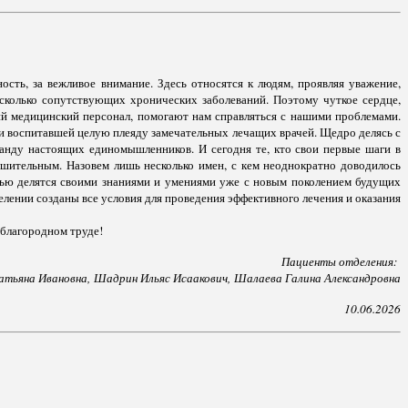
сть, за вежливое внимание. Здесь относятся к людям, проявляя уважение,
сколько сопутствующих хронических заболеваний. Поэтому чуткое сердце,
ий медицинский персонал, помогают нам справляться с нашими проблемами.
и воспитавшей целую плеяду замечательных лечащих врачей. Щедро делясь с
манду настоящих единомышленников. И сегодня те, кто свои первые шаги в
ушительным. Назовем лишь несколько имен, с кем неоднократно доводилось
стью делятся своими знаниями и умениями уже с новым поколением будущих
елении созданы все условия для проведения эффективного лечения и оказания
 благородном труде!
Пациенты отделения:
атьяна Ивановна,
Шадрин Ильяс Исаакович,
Шалаева Галина Александровна
10.06.2026