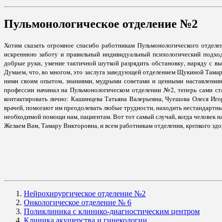
Пульмонологическое отделение №2
Хотим сказать огромное спасибо работникам Пульмонологического отделен
искреннюю заботу и правильный индивидуальный психологический подход 
добрые руки, умение тактичной шуткой разрядить обстановку, наряду с в
Думаем, что, во многом, это заслуга заведующей отделением Щукиной Тама
ними своим опытом, знаниями, мудрыми советами и ценными наставлениями
профессии начинал на Пульмонологическом отделении №2, теперь сами ста
контактировать лично: Кашинцева Татьяна Валерьевна, Чуешова Олеся Иго
врачей, помогают им преодолевать любые трудности, находить нестандартные
необходимой помощи нам, пациентам. Вот тот самый случай, когда человек на
Желаем Вам, Тамару Викторовна, и всем работникам отделения, крепкого здо
Нейрохирургическое отделение №2
Онкологическое отделение № 6
Поликлиника с клинико-диагностическим центром
Клиника акушерства и гинекологии