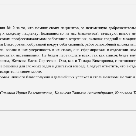
ия № 2 за то, что помнят своих пациентов, за неизменную доброжелательно
к каждому пациенту. Большинство из нас (пациентов), зачастую, имеют не
ысоким профессионализмом работников отделения, включая средний и младш
ры Викторовны, собравшей вокруг себя сильный, работоспособный коллектив, 
, вселяя в них уверенность в их силах, она сформировала в отделении ко
новятся наставниками. Не будем перечислять всех, так как список будет вн
ревна, Житкова Елена Сергеевна. Они, как и Тамара Викторовна, с готовно
 решения для сложных задач и двигаться вперёд. Следует отметить, что в отд
ходится на своем месте.
ровья, личного благополучия и дальнейших успехов в столь нелегком, но таком
Симкина Ирина Валентиновна,
Каличева Татьяна Александровна,
Копылова Т