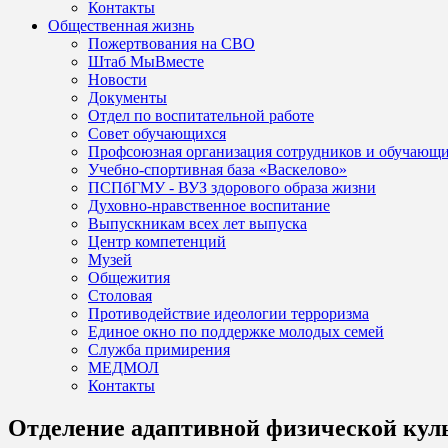
Контакты
Общественная жизнь
Пожертвования на СВО
Штаб МыВместе
Новости
Документы
Отдел по воспитательной работе
Совет обучающихся
Профсоюзная организация сотрудников и обучающ
Учебно-спортивная база «Васкелово»
ПСПбГМУ - ВУЗ здорового образа жизни
Духовно-нравственное воспитание
Выпускникам всех лет выпуска
Центр компетенций
Музей
Общежития
Столовая
Противодействие идеологии терроризма
Единое окно по поддержке молодых семей
Служба примирения
МЕДМОЛ
Контакты
Отделение адаптивной физической кул