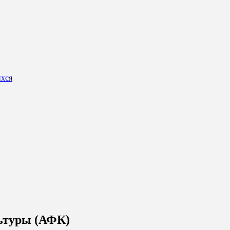
ихся
ьтуры (АФК)