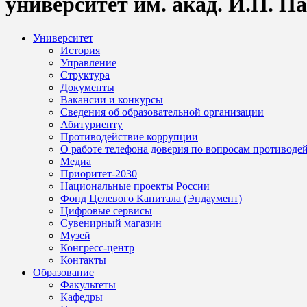
университет им. акад. И.П. П
Университет
История
Управление
Структура
Документы
Вакансии и конкурсы
Сведения об образовательной организации
Абитуриенту
Противодействие коррупции
О работе телефона доверия по вопросам противоде
Медиа
Приоритет-2030
Национальные проекты России
Фонд Целевого Капитала (Эндаумент)
Цифровые сервисы
Сувенирный магазин
Музей
Конгресс-центр
Контакты
Образование
Факультеты
Кафедры