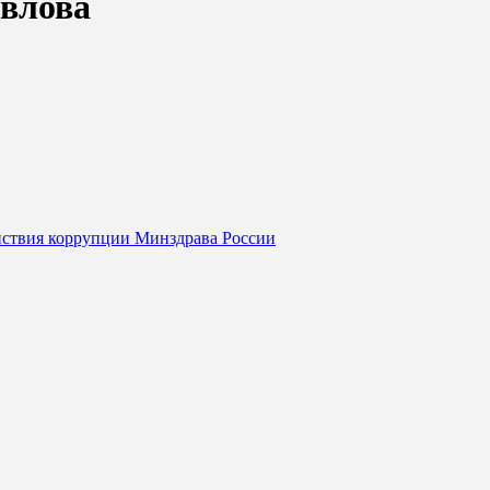
авлова
йствия коррупции Минздрава России