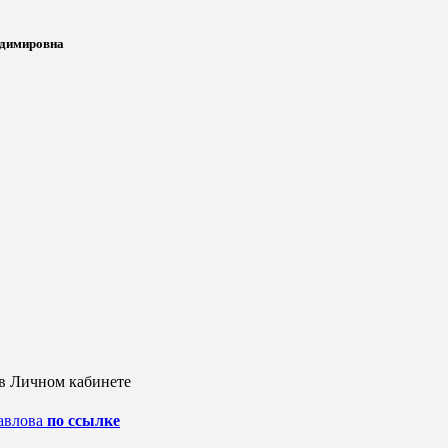
адимировна
в Личном кабинете
по ссылке
авлова