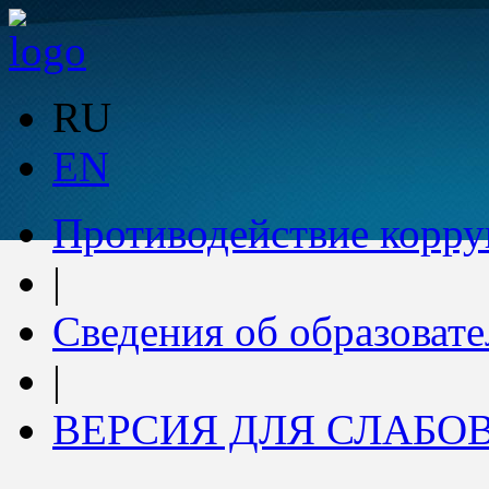
RU
EN
Противодействие корр
|
Сведения об образоват
|
ВЕРСИЯ ДЛЯ СЛАБ